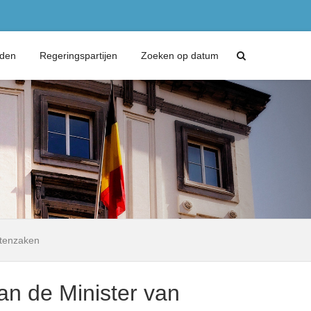
eden
Regeringspartijen
Zoeken op datum
ntenzaken
an de Minister van