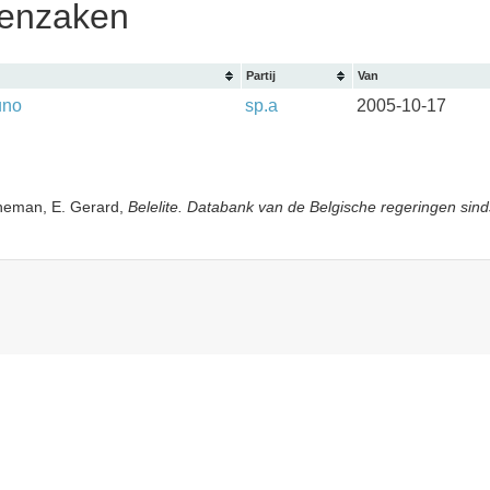
tenzaken
Partij
Van
uno
sp.a
2005-10-17
yneman, E. Gerard,
Belelite. Databank van de Belgische regeringen sind