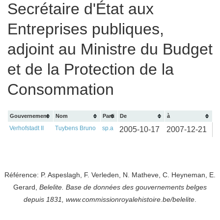
Secrétaire d'État aux
Entreprises publiques,
adjoint au Ministre du Budget
et de la Protection de la
Consommation
Gouvernement
Nom
Parti
De
à
Verhofstadt II
Tuybens Bruno
sp.a
2005-10-17
2007-12-21
Référence: P. Aspeslagh, F. Verleden, N. Matheve, C. Heyneman, E.
Gerard,
Belelite. B
ase de données des gouvernements belges
depuis
1831, www.commissionroyalehistoire.be/belelite
.