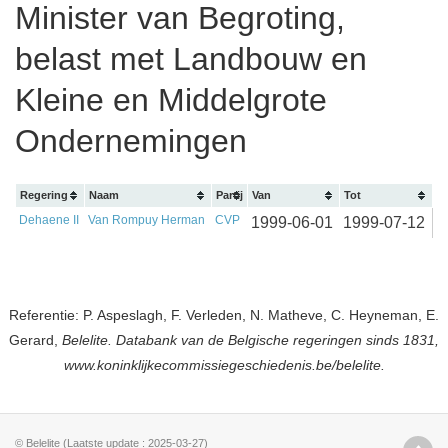
Minister van Begroting,
belast met Landbouw en
Kleine en Middelgrote
Ondernemingen
Regering
Naam
Partij
Van
Tot
Dehaene II
Van Rompuy Herman
CVP
1999-06-01
1999-07-12
Referentie: P. Aspeslagh, F. Verleden, N. Matheve, C. Heyneman, E.
Gerard,
Belelite. Databank van de Belgische regeringen sinds 1831,
www.koninklijkecommissiegeschiedenis.be/belelite.
© Belelite (Laatste update : 2025-03-27)