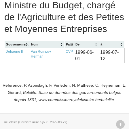
Ministre du Budget, chargé
de l'Agriculture et des Petites
et Moyennes Entreprises
Gouvernement
Nom
Parti
De
à
Dehaene II
Van Rompuy
CVP
1999-06-
1999-07-
Herman
01
12
Référence: P. Aspeslagh, F. Verleden, N. Matheve, C. Heyneman, E.
Gerard,
Belelite. B
ase de données des gouvernements belges
depuis
1831, www.commissionroyalehistoire.be/belelite
.
© Belelite (Dernière mise à jour : 2025-03-27)