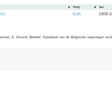
Partij
Van
nz)
Kath.
1908-1
yneman, E. Gerard,
Belelite. Databank van de Belgische regeringen sind