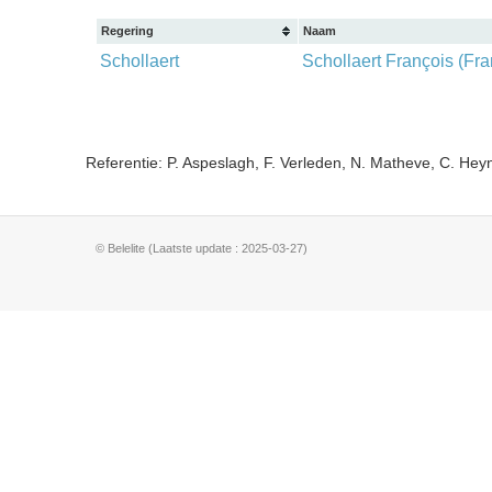
Regering
Naam
Schollaert
Schollaert François (Fra
Referentie: P. Aspeslagh, F. Verleden, N. Matheve, C. He
© Belelite (Laatste update : 2025-03-27)