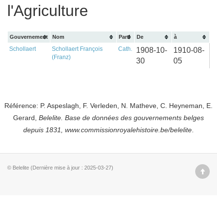
l'Agriculture
Gouvernement
Nom
Parti
De
à
Schollaert
Schollaert François
Cath.
1908-10-
1910-08-
(Franz)
30
05
Référence: P. Aspeslagh, F. Verleden, N. Matheve, C. Heyneman, E.
Gerard,
Belelite. B
ase de données des gouvernements belges
depuis
1831, www.commissionroyalehistoire.be/belelite
.
© Belelite (Dernière mise à jour : 2025-03-27)