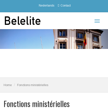
Nederlands
Contact
Toggle
navigat
Home
Fonctions ministérielles
Fonctions ministérielles