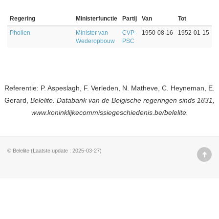
Regering
Ministerfunctie
Partij
Van
Tot
Pholien
Minister van
CVP-
1950-08-16
1952-01-15
Wederopbouw
PSC
Referentie: P. Aspeslagh, F. Verleden, N. Matheve, C. Heyneman, E.
Gerard,
Belelite. Databank van de Belgische regeringen sinds 1831,
www.koninklijkecommissiegeschiedenis.be/belelite.
© Belelite (Laatste update : 2025-03-27)