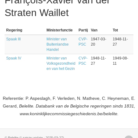
François-Xavier van der
Straten Waillet
Regering
Ministerfunctie
Partij
Van
Tot
Spaak III
Minister van
CVP-
1947-03-
1948-11-
Buitenlandse
PSC
20
27
Handel
Spaak IV
Minister van
CVP-
1948-11-
1949-08-
Volksgezondheid
PSC
27
11
en van het Gezin
Referentie: P. Aspeslagh, F. Verleden, N. Matheve, C. Heyneman, E.
Gerard,
Belelite. Databank van de Belgische regeringen sinds 1831,
www.koninklijkecommissiegeschiedenis.be/belelite.
© Belelite (Laatste update : 2025-03-27)