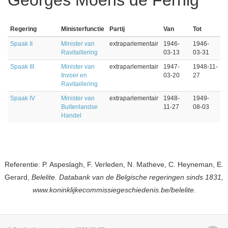
Georges Moens de Fernig
Regering
Ministerfunctie
Partij
Van
Tot
Spaak II
Minister van
extraparlementair
1946-
1946-
Ravitaillering
03-13
03-31
Spaak III
Minister van
extraparlementair
1947-
1948-11-
Invoer en
03-20
27
Ravitaillering
Spaak IV
Minister van
extraparlementair
1948-
1949-
Buitenlandse
11-27
08-03
Handel
Referentie: P. Aspeslagh, F. Verleden, N. Matheve, C. Heyneman, E.
Gerard,
Belelite. Databank van de Belgische regeringen sinds 1831,
www.koninklijkecommissiegeschiedenis.be/belelite.