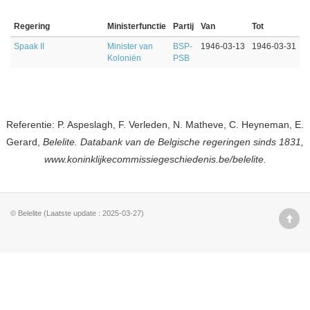
Regering
Ministerfunctie
Partij
Van
Tot
Spaak II
Minister van
BSP-
1946-03-13
1946-03-31
Koloniën
PSB
Referentie: P. Aspeslagh, F. Verleden, N. Matheve, C. Heyneman, E.
Gerard,
Belelite. Databank van de Belgische regeringen sinds 1831,
www.koninklijkecommissiegeschiedenis.be/belelite.
© Belelite (Laatste update : 2025-03-27)