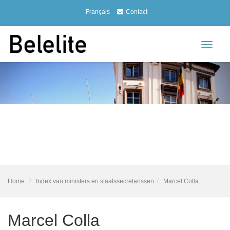
Français
Contact
Toggle
navigat
Home
Index van ministers en staatssecretarissen
Marcel Colla
Marcel Colla