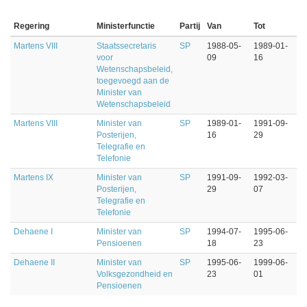
Regering
Ministerfunctie
Partij
Van
Tot
Martens VIII
Staatssecretaris
SP
1988-05-
1989-01-
voor
09
16
Wetenschapsbeleid,
toegevoegd aan de
Minister van
Wetenschapsbeleid
Martens VIII
Minister van
SP
1989-01-
1991-09-
Posterijen,
16
29
Telegrafie en
Telefonie
Martens IX
Minister van
SP
1991-09-
1992-03-
Posterijen,
29
07
Telegrafie en
Telefonie
Dehaene I
Minister van
SP
1994-07-
1995-06-
Pensioenen
18
23
Dehaene II
Minister van
SP
1995-06-
1999-06-
Volksgezondheid en
23
01
Pensioenen