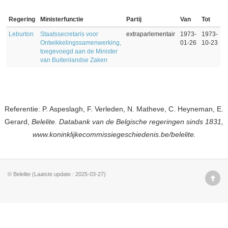
Regering
Ministerfunctie
Partij
Van
Tot
Leburton
Staatssecretaris voor
extraparlementair
1973-
1973-
Ontwikkelingssamenwerking,
01-26
10-23
toegevoegd aan de Minister
van Buitenlandse Zaken
Referentie: P. Aspeslagh, F. Verleden, N. Matheve, C. Heyneman, E.
Gerard,
Belelite. Databank van de Belgische regeringen sinds 1831,
www.koninklijkecommissiegeschiedenis.be/belelite.
© Belelite (Laatste update : 2025-03-27)