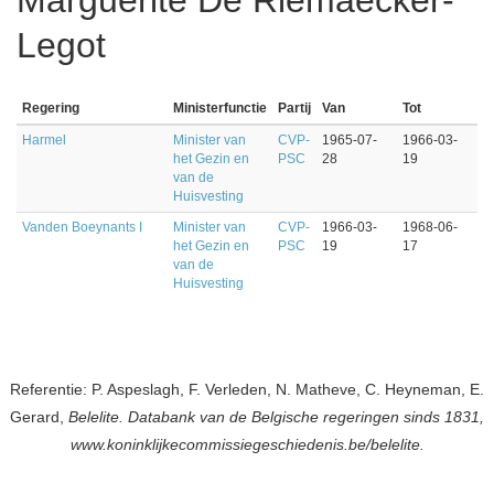
Marguerite De Riemaecker-
Legot
Regering
Ministerfunctie
Partij
Van
Tot
Harmel
Minister van
CVP-
1965-07-
1966-03-
het Gezin en
PSC
28
19
van de
Huisvesting
Vanden Boeynants I
Minister van
CVP-
1966-03-
1968-06-
het Gezin en
PSC
19
17
van de
Huisvesting
Referentie: P. Aspeslagh, F. Verleden, N. Matheve, C. Heyneman, E.
Gerard,
Belelite. Databank van de Belgische regeringen sinds 1831,
www.koninklijkecommissiegeschiedenis.be/belelite.