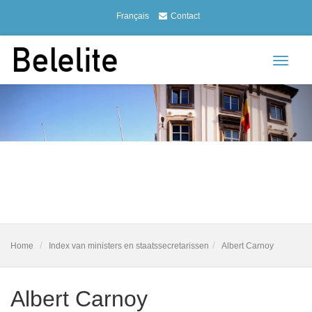
Français
Contact
Toggle
navigat
Home
Index van ministers en staatssecretarissen
Albert Carnoy
Albert Carnoy