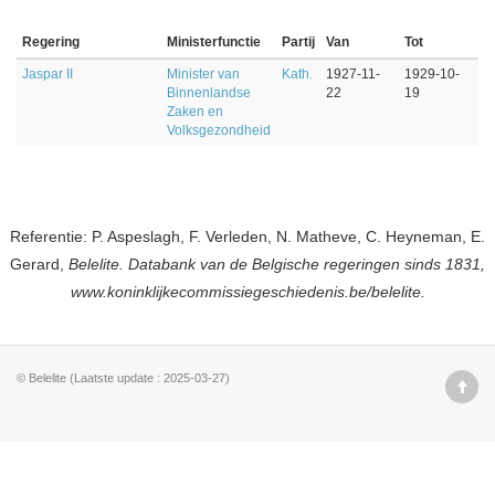
Regering
Ministerfunctie
Partij
Van
Tot
Jaspar II
Minister van
Kath.
1927-11-
1929-10-
Binnenlandse
22
19
Zaken en
Volksgezondheid
Referentie: P. Aspeslagh, F. Verleden, N. Matheve, C. Heyneman, E.
Gerard,
Belelite. Databank van de Belgische regeringen sinds 1831,
www.koninklijkecommissiegeschiedenis.be/belelite.
© Belelite (Laatste update : 2025-03-27)