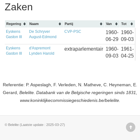
Zaken
Regering
Naam
Partij
Van
Tot
Eyskens
De Schryver
CVP-PSC
1960-
1960-
Gaston III
August-Edmond
06-29
09-03
Eyskens
d'Aspremont
extraparlementair
1960-
1961-
Gaston III
Lynden Harold
09-03
04-25
Referentie: P. Aspeslagh, F. Verleden, N. Matheve, C. Heyneman, E.
Gerard,
Belelite. Databank van de Belgische regeringen sinds 1831,
www.koninklijkecommissiegeschiedenis.be/belelite.
© Belelite (Laatste update : 2025-03-27)