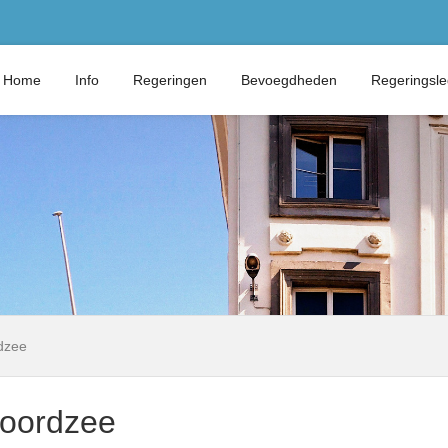
Home
Info
Regeringen
Bevoegdheden
Regeringsl
rdzee
 Noordzee