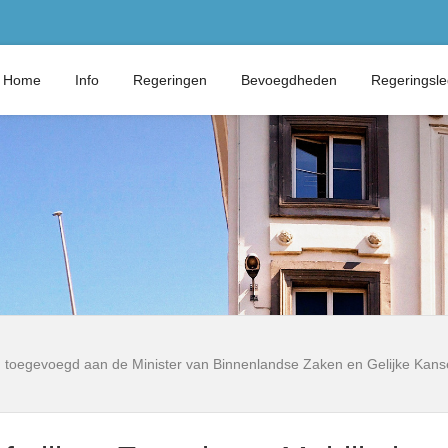
Home
Info
Regeringen
Bevoegdheden
Regeringsl
it, toegevoegd aan de Minister van Binnenlandse Zaken en Gelijke Kans