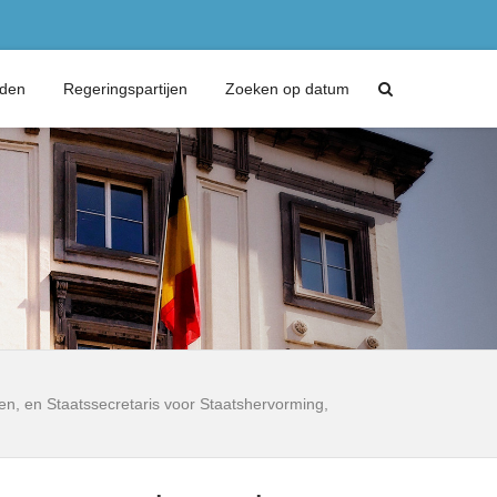
eden
Regeringspartijen
Zoeken op datum
en, en Staatssecretaris voor Staatshervorming,