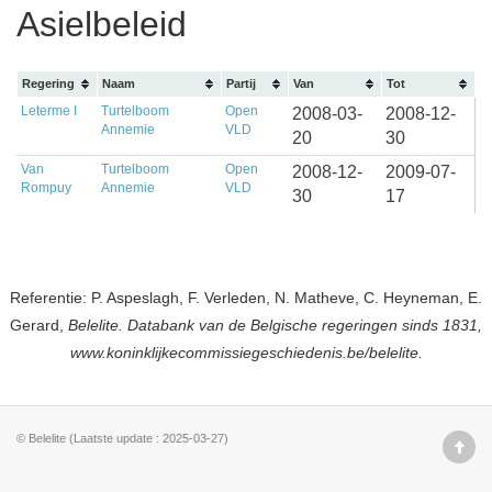
Asielbeleid
Regering
Naam
Partij
Van
Tot
Leterme I
Turtelboom
Open
2008-03-
2008-12-
Annemie
VLD
20
30
Van
Turtelboom
Open
2008-12-
2009-07-
Rompuy
Annemie
VLD
30
17
Referentie: P. Aspeslagh, F. Verleden, N. Matheve, C. Heyneman, E.
Gerard,
Belelite. Databank van de Belgische regeringen sinds 1831,
www.koninklijkecommissiegeschiedenis.be/belelite.
© Belelite (Laatste update : 2025-03-27)