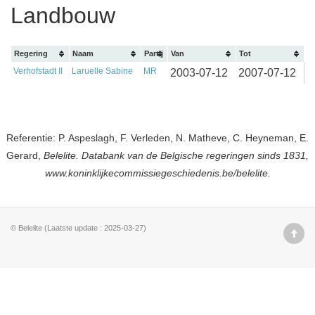
Landbouw
Regering
Naam
Partij
Van
Tot
Verhofstadt II
Laruelle Sabine
MR
2003-07-12
2007-07-12
Referentie: P. Aspeslagh, F. Verleden, N. Matheve, C. Heyneman, E.
Gerard,
Belelite. Databank van de Belgische regeringen sinds 1831,
www.koninklijkecommissiegeschiedenis.be/belelite.
© Belelite (Laatste update : 2025-03-27)