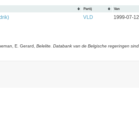
Partij
Van
rik)
VLD
1999-07-12
yneman, E. Gerard,
Belelite. Databank van de Belgische regeringen sind