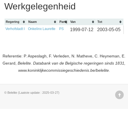
Werkgelegenheid
Regering
Naam
Partij
Van
Tot
Verhofstadt I
Onkelinx Laurette
PS
1999-07-12
2003-05-05
Referentie: P. Aspeslagh, F. Verleden, N. Matheve, C. Heyneman, E.
Gerard,
Belelite. Databank van de Belgische regeringen sinds 1831,
www.koninklijkecommissiegeschiedenis.be/belelite.
© Belelite (Laatste update : 2025-03-27)