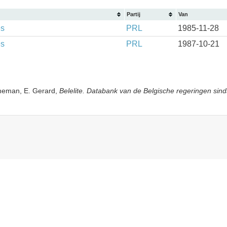
Partij
Van
es
PRL
1985-11-28
es
PRL
1987-10-21
yneman, E. Gerard,
Belelite. Databank van de Belgische regeringen sind