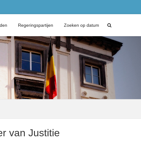
eden
Regeringspartijen
Zoeken op datum
r van Justitie