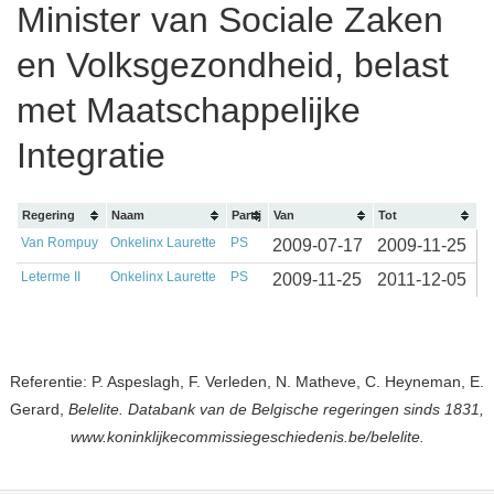
Minister van Sociale Zaken
en Volksgezondheid, belast
met Maatschappelijke
Integratie
Regering
Naam
Partij
Van
Tot
Van Rompuy
Onkelinx Laurette
PS
2009-07-17
2009-11-25
Leterme II
Onkelinx Laurette
PS
2009-11-25
2011-12-05
Referentie: P. Aspeslagh, F. Verleden, N. Matheve, C. Heyneman, E.
Gerard,
Belelite. Databank van de Belgische regeringen sinds 1831,
www.koninklijkecommissiegeschiedenis.be/belelite.