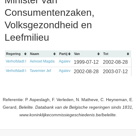
Minister van
Consumentenzaken,
Volksgezondheid en
Leefmilieu
Regering
Naam
Partij
Van
Tot
Verhofstadt I
Aelvoet Magda
Agalev
1999-07-12
2002-08-28
Verhofstadt I
Tavernier Jef
Agalev
2002-08-28
2003-07-12
Referentie: P. Aspeslagh, F. Verleden, N. Matheve, C. Heyneman, E.
Gerard,
Belelite. Databank van de Belgische regeringen sinds 1831,
www.koninklijkecommissiegeschiedenis.be/belelite.