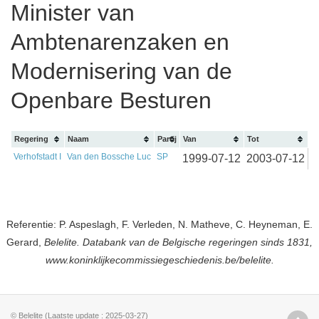
Minister van
Ambtenarenzaken en
Modernisering van de
Openbare Besturen
Regering
Naam
Partij
Van
Tot
Verhofstadt I
Van den Bossche Luc
SP
1999-07-12
2003-07-12
Referentie: P. Aspeslagh, F. Verleden, N. Matheve, C. Heyneman, E.
Gerard,
Belelite. Databank van de Belgische regeringen sinds 1831,
www.koninklijkecommissiegeschiedenis.be/belelite.
© Belelite (Laatste update : 2025-03-27)