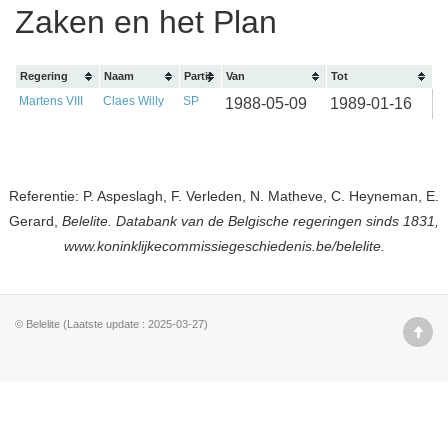
Zaken en het Plan
Regering
Naam
Partij
Van
Tot
Martens VIII
Claes Willy
SP
1988-05-09
1989-01-16
Referentie: P. Aspeslagh, F. Verleden, N. Matheve, C. Heyneman, E.
Gerard,
Belelite. Databank van de Belgische regeringen sinds 1831,
www.koninklijkecommissiegeschiedenis.be/belelite.
© Belelite (Laatste update : 2025-03-27)