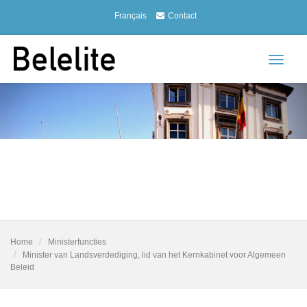
Français
Contact
Toggle
navigat
Home
Ministerfuncties
Minister van Landsverdediging, lid van het Kernkabinet voor Algemeen
Beleid