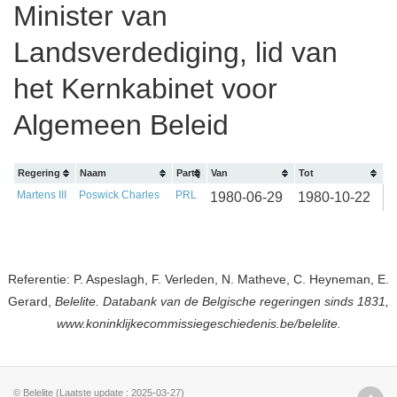
Minister van
Landsverdediging, lid van
het Kernkabinet voor
Algemeen Beleid
Regering
Naam
Partij
Van
Tot
Martens III
Poswick Charles
PRL
1980-06-29
1980-10-22
Referentie: P. Aspeslagh, F. Verleden, N. Matheve, C. Heyneman, E.
Gerard,
Belelite. Databank van de Belgische regeringen sinds 1831,
www.koninklijkecommissiegeschiedenis.be/belelite.
© Belelite (Laatste update : 2025-03-27)