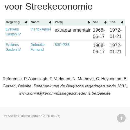
voor Streekeconomie
Regering
Naam
Partij
Van
Tot
Eyskens
Vlerick André
extraparlementair
1968-
1972-
Gaston IV
06-17
01-21
Eyskens
Delmotte
BSP-PSB
1968-
1972-
Gaston IV
Fernand
06-17
01-21
Referentie: P. Aspeslagh, F. Verleden, N. Matheve, C. Heyneman, E.
Gerard,
Belelite. Databank van de Belgische regeringen sinds 1831,
www.koninklijkecommissiegeschiedenis.be/belelite.
© Belelite (Laatste update : 2025-03-27)