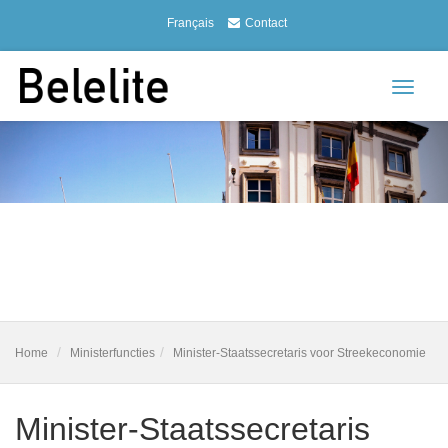
Français
Contact
Toggle
navigat
Home
Ministerfuncties
Minister-Staatssecretaris voor Streekeconomie
Minister-Staatssecretaris