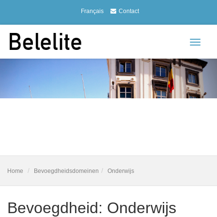
Français
Contact
Toggle
navigat
Home
Bevoegdheidsdomeinen
Onderwijs
Bevoegdheid: Onderwijs