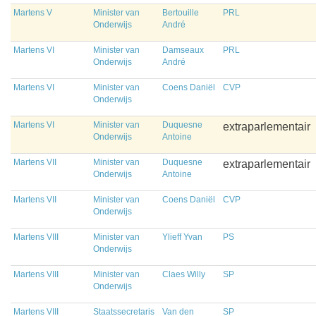
Martens V
Minister van
Bertouille
PRL
Onderwijs
André
Martens VI
Minister van
Damseaux
PRL
Onderwijs
André
Martens VI
Minister van
Coens Daniël
CVP
Onderwijs
Martens VI
Minister van
Duquesne
extraparlementair
Onderwijs
Antoine
Martens VII
Minister van
Duquesne
extraparlementair
Onderwijs
Antoine
Martens VII
Minister van
Coens Daniël
CVP
Onderwijs
Martens VIII
Minister van
Ylieff Yvan
PS
Onderwijs
Martens VIII
Minister van
Claes Willy
SP
Onderwijs
Martens VIII
Staatssecretaris
Van den
SP