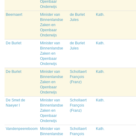
Openbaar
Onderwijs
Beernaert
Minister van
de Burlet
Kath.
Binnenlandse
Jules
Zaken en
Openbaar
Onderwijs
De Burlet
Minister van
de Burlet
Kath.
Binnenlandse
Jules
Zaken en
Openbaar
Onderwijs
De Burlet
Minister van
Schollaert
Kath.
Binnenlandse
François
Zaken en
(Franz)
Openbaar
Onderwijs
De Smet de
Minister van
Schollaert
Kath.
Naeyer I
Binnenlandse
François
Zaken en
(Franz)
Openbaar
Onderwijs
Vandenpeereboom
Minister van
Schollaert
Kath.
Binnenlandse
François