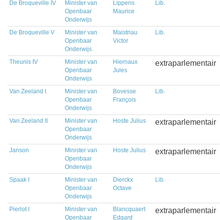
De Broqueville IV
Minister van
Lippens
Lib.
Openbaar
Maurice
Onderwijs
De Broqueville V
Minister van
Maistriau
Lib.
Openbaar
Victor
Onderwijs
Theunis IV
Minister van
Hiernaux
extraparlementair
Openbaar
Jules
Onderwijs
Van Zeeland I
Minister van
Bovesse
Lib.
Openbaar
François
Onderwijs
Van Zeeland II
Minister van
Hoste Julius
extraparlementair
Openbaar
Onderwijs
Janson
Minister van
Hoste Julius
extraparlementair
Openbaar
Onderwijs
Spaak I
Minister van
Dierckx
Lib.
Openbaar
Octave
Onderwijs
Pierlot I
Minister van
Blancquaert
extraparlementair
Openbaar
Edgard