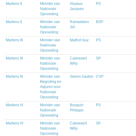
Martens II
Minister van
Hoyaux
PS
Nationale
Jacques
Opvoeding
Martens II
Minister van
Ramaekers
BSP
Nationale
Jef
Opvoeding
Martens III
Minister van
Mathot Guy
PS
Nationale
Opvoeding
Martens III
Minister van
Calewaert
SP
Nationale
Willy
Opvoeding
Martens III
Minister van
Geens Gaston
CVP
Begroting en
Adjunct voor
Nationale
Opvoeding
Martens IV
Minister van
Busquin
PS
Nationale
Philippe
Opvoeding
Martens IV
Minister van
Calewaert
SP
Nationale
Willy
Opvoeding