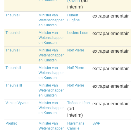
(ad
(Xavier)
interim)
Theunis I
Minister van
Hubert
extraparlementair
Wetenschappen
Eugène
en Kunsten
Theunis I
Minister van
Leclère Léon
extraparlementair
Wetenschappen
en Kunsten
Theunis I
Minister van
Nolf Pierre
extraparlementair
Wetenschappen
en Kunsten
Theunis II
Minister van
Nolf Pierre
extraparlementair
Wetenschappen
en Kunsten
Theunis III
Minister van
Nolf Pierre
extraparlementair
Wetenschappen
en Kunsten
Van de Vyvere
Minister van
Théodor Léon
extraparlementair
Wetenschappen
(ad
en Kunsten
interim)
Poullet
Minister van
Huysmans
BWP
Wetenschappen
Camille