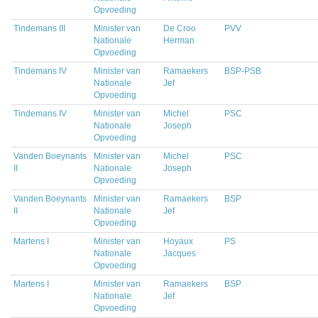
Opvoeding
Tindemans III
Minister van
De Croo
PVV
Nationale
Herman
Opvoeding
Tindemans IV
Minister van
Ramaekers
BSP-PSB
Nationale
Jef
Opvoeding
Tindemans IV
Minister van
Michel
PSC
Nationale
Joseph
Opvoeding
Vanden Boeynants
Minister van
Michel
PSC
II
Nationale
Joseph
Opvoeding
Vanden Boeynants
Minister van
Ramaekers
BSP
II
Nationale
Jef
Opvoeding
Martens I
Minister van
Hoyaux
PS
Nationale
Jacques
Opvoeding
Martens I
Minister van
Ramaekers
BSP
Nationale
Jef
Opvoeding