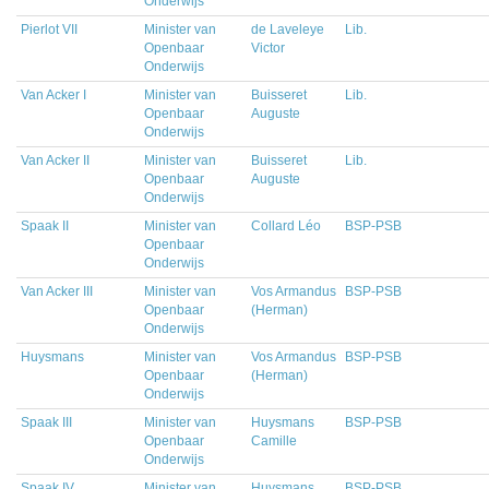
Onderwijs
Pierlot VII
Minister van
de Laveleye
Lib.
Openbaar
Victor
Onderwijs
Van Acker I
Minister van
Buisseret
Lib.
Openbaar
Auguste
Onderwijs
Van Acker II
Minister van
Buisseret
Lib.
Openbaar
Auguste
Onderwijs
Spaak II
Minister van
Collard Léo
BSP-PSB
Openbaar
Onderwijs
Van Acker III
Minister van
Vos Armandus
BSP-PSB
Openbaar
(Herman)
Onderwijs
Huysmans
Minister van
Vos Armandus
BSP-PSB
Openbaar
(Herman)
Onderwijs
Spaak III
Minister van
Huysmans
BSP-PSB
Openbaar
Camille
Onderwijs
Spaak IV
Minister van
Huysmans
BSP-PSB