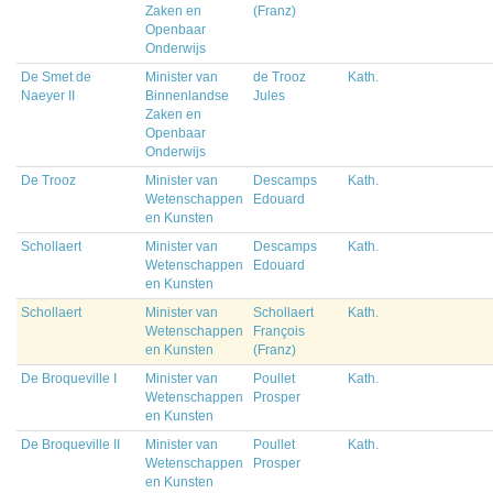
Zaken en
(Franz)
Openbaar
Onderwijs
De Smet de
Minister van
de Trooz
Kath.
Naeyer II
Binnenlandse
Jules
Zaken en
Openbaar
Onderwijs
De Trooz
Minister van
Descamps
Kath.
Wetenschappen
Edouard
en Kunsten
Schollaert
Minister van
Descamps
Kath.
Wetenschappen
Edouard
en Kunsten
Schollaert
Minister van
Schollaert
Kath.
Wetenschappen
François
en Kunsten
(Franz)
De Broqueville I
Minister van
Poullet
Kath.
Wetenschappen
Prosper
en Kunsten
De Broqueville II
Minister van
Poullet
Kath.
Wetenschappen
Prosper
en Kunsten