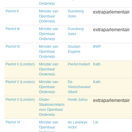
Onderwijs
Pierlot II
Minister van
Duesberg
extraparlementair
Openbaar
Jules
Onderwijs
Pierlot III
Minister van
Duesberg
extraparlementair
Openbaar
Jules
Onderwijs
Pierlot IV
Minister van
Soudan
BWP
Openbaar
Eugène
Onderwijs
Pierlot V (London)
Minister van
Pierlot Hubert
Kath.
Openbaar
Onderwijs
Pierlot V (London)
Minister van
De
Kath.
Openbaar
Vleeschauwer
Onderwijs
Albert
Pierlot V (London)
Onder-
Hoste Julius
extraparlementair
Staatssecretaris
voor Openbaar
Onderwijs
Pierlot VI
Minister van
de Laveleye
Lib.
Openbaar
Victor