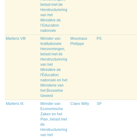
belast met de
Herstructurering
van het
Ministère de
l’Education
nationale
Martens VIII
Minister van
Moureaux
PS
Institutionele
Philippe
Hervormingen,
belast met de
Herstructurering
van het
Ministère de
l'Éducation
nationale en het
Ministerie van
het Brusselse
Gewest
Martens IX
Minister van
Claes Willy
SP
Economische
Zaken en het
Plan, belast met
de
Herstructurering
van het