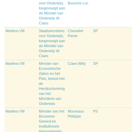
voor Onderwijs,
Bossche Luc
toegevoegd aan
de Minister van
Onderwijs W.
Claes
Martens VIII
Staatssecretaris
Chevalier
SP
voor Onderwijs,
Pierre
toegevoegd aan
de Minister van
Onderwijs W.
Claes
Martens VIII
Minister van
Claes Willy
SP
Economische
Zaken en het
Plan, belast met
de
Herstructurering
van het
Ministerie van
Onderwijs
Martens VIII
Minister van het
Moureaux
PS
Brusselse
Philippe
Gewest en
Institutionele
Hervormingen,