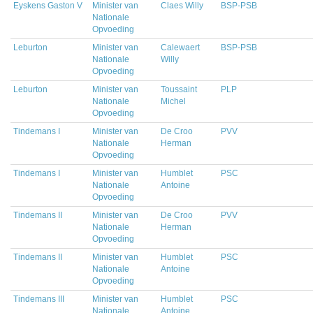
Eyskens Gaston V
Minister van
Claes Willy
BSP-PSB
Nationale
Opvoeding
Leburton
Minister van
Calewaert
BSP-PSB
Nationale
Willy
Opvoeding
Leburton
Minister van
Toussaint
PLP
Nationale
Michel
Opvoeding
Tindemans I
Minister van
De Croo
PVV
Nationale
Herman
Opvoeding
Tindemans I
Minister van
Humblet
PSC
Nationale
Antoine
Opvoeding
Tindemans II
Minister van
De Croo
PVV
Nationale
Herman
Opvoeding
Tindemans II
Minister van
Humblet
PSC
Nationale
Antoine
Opvoeding
Tindemans III
Minister van
Humblet
PSC
Nationale
Antoine