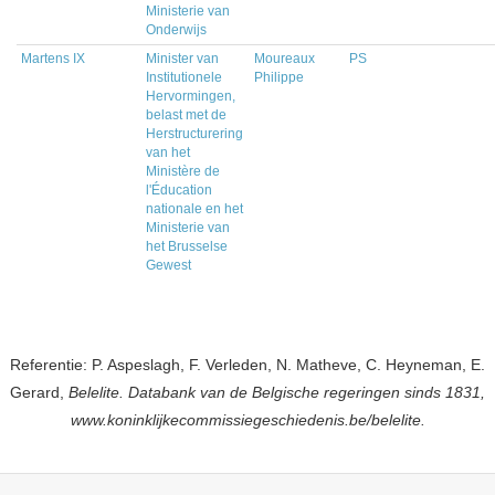
Ministerie van
Onderwijs
Martens IX
Minister van
Moureaux
PS
Institutionele
Philippe
Hervormingen,
belast met de
Herstructurering
van het
Ministère de
l'Éducation
nationale en het
Ministerie van
het Brusselse
Gewest
Referentie: P. Aspeslagh, F. Verleden, N. Matheve, C. Heyneman, E.
Gerard,
Belelite. Databank van de Belgische regeringen sinds 1831,
www.koninklijkecommissiegeschiedenis.be/belelite.