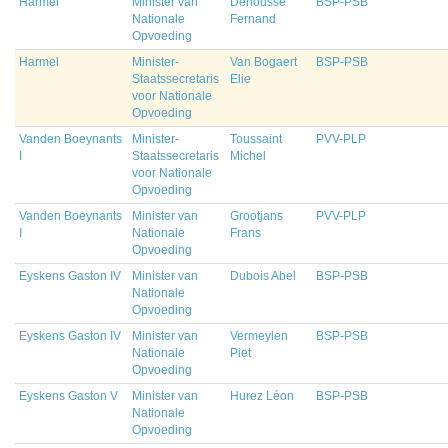
Harmel
Minister van
Dehousse
BSP-PSB
Nationale
Fernand
Opvoeding
Harmel
Minister-
Van Bogaert
BSP-PSB
Staatssecretaris
Elie
voor Nationale
Opvoeding
Vanden Boeynants
Minister-
Toussaint
PVV-PLP
I
Staatssecretaris
Michel
voor Nationale
Opvoeding
Vanden Boeynants
Minister van
Grootjans
PVV-PLP
I
Nationale
Frans
Opvoeding
Eyskens Gaston IV
Minister van
Dubois Abel
BSP-PSB
Nationale
Opvoeding
Eyskens Gaston IV
Minister van
Vermeylen
BSP-PSB
Nationale
Piet
Opvoeding
Eyskens Gaston V
Minister van
Hurez Léon
BSP-PSB
Nationale
Opvoeding