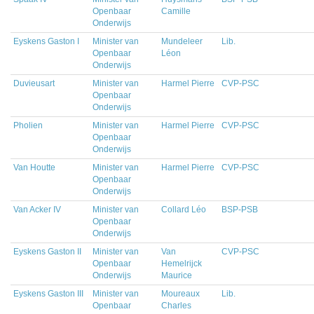
Openbaar
Camille
Onderwijs
Eyskens Gaston I
Minister van
Mundeleer
Lib.
Openbaar
Léon
Onderwijs
Duvieusart
Minister van
Harmel Pierre
CVP-PSC
Openbaar
Onderwijs
Pholien
Minister van
Harmel Pierre
CVP-PSC
Openbaar
Onderwijs
Van Houtte
Minister van
Harmel Pierre
CVP-PSC
Openbaar
Onderwijs
Van Acker IV
Minister van
Collard Léo
BSP-PSB
Openbaar
Onderwijs
Eyskens Gaston II
Minister van
Van
CVP-PSC
Openbaar
Hemelrijck
Onderwijs
Maurice
Eyskens Gaston III
Minister van
Moureaux
Lib.
Openbaar
Charles