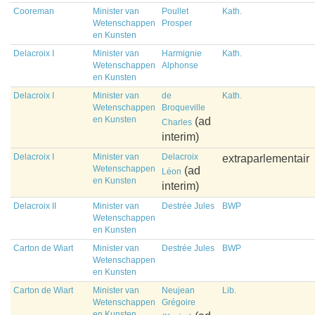
Cooreman
Minister van
Poullet
Kath.
Wetenschappen
Prosper
en Kunsten
Delacroix I
Minister van
Harmignie
Kath.
Wetenschappen
Alphonse
en Kunsten
Delacroix I
Minister van
de
Kath.
Wetenschappen
Broqueville
en Kunsten
(ad
Charles
interim)
Delacroix I
Minister van
Delacroix
extraparlementair
Wetenschappen
(ad
Léon
en Kunsten
interim)
Delacroix II
Minister van
Destrée Jules
BWP
Wetenschappen
en Kunsten
Carton de Wiart
Minister van
Destrée Jules
BWP
Wetenschappen
en Kunsten
Carton de Wiart
Minister van
Neujean
Lib.
Wetenschappen
Grégoire
en Kunsten