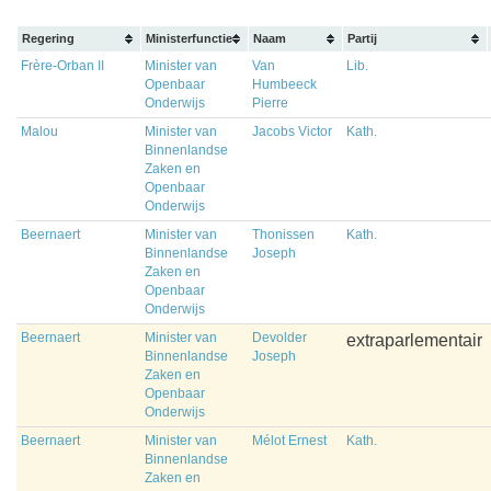
Regering
Ministerfunctie
Naam
Partij
Frère-Orban II
Minister van
Van
Lib.
Openbaar
Humbeeck
Onderwijs
Pierre
Malou
Minister van
Jacobs Victor
Kath.
Binnenlandse
Zaken en
Openbaar
Onderwijs
Beernaert
Minister van
Thonissen
Kath.
Binnenlandse
Joseph
Zaken en
Openbaar
Onderwijs
Beernaert
Minister van
Devolder
extraparlementair
Binnenlandse
Joseph
Zaken en
Openbaar
Onderwijs
Beernaert
Minister van
Mélot Ernest
Kath.
Binnenlandse
Zaken en