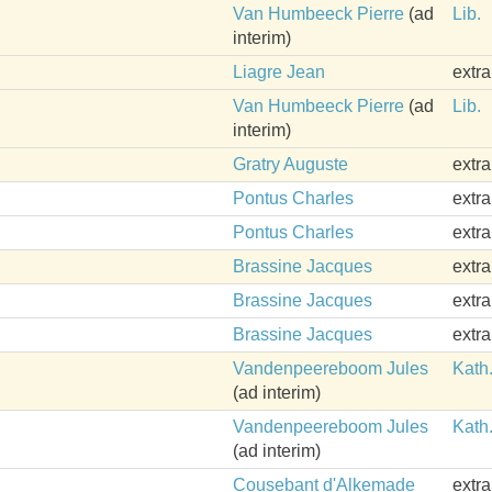
Van Humbeeck Pierre
(ad
Lib.
interim)
Liagre Jean
extr
Van Humbeeck Pierre
(ad
Lib.
interim)
Gratry Auguste
extr
Pontus Charles
extr
Pontus Charles
extr
Brassine Jacques
extr
Brassine Jacques
extr
Brassine Jacques
extr
Vandenpeereboom Jules
Kath
(ad interim)
Vandenpeereboom Jules
Kath
(ad interim)
Cousebant d'Alkemade
extr