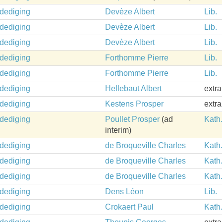
rdediging
Devèze Albert
Lib.
rdediging
Devèze Albert
Lib.
rdediging
Devèze Albert
Lib.
rdediging
Forthomme Pierre
Lib.
rdediging
Forthomme Pierre
Lib.
rdediging
Hellebaut Albert
extr
rdediging
Kestens Prosper
extr
rdediging
Poullet Prosper
(ad
Kath
interim)
rdediging
de Broqueville Charles
Kath
rdediging
de Broqueville Charles
Kath
rdediging
de Broqueville Charles
Kath
rdediging
Dens Léon
Lib.
rdediging
Crokaert Paul
Kath