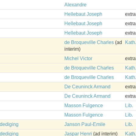
Alexandre
Hellebaut Joseph
extr
Hellebaut Joseph
extr
Hellebaut Joseph
extr
de Broqueville Charles
(ad
Kath
interim)
Michel Victor
extr
de Broqueville Charles
Kath
de Broqueville Charles
Kath
De Ceuninck Armand
extr
De Ceuninck Armand
extr
Masson Fulgence
Lib.
Masson Fulgence
Lib.
rdediging
Janson Paul-Emile
Lib.
rdediging
Jaspar Henri
(ad interim)
Kath