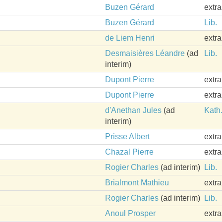
Buzen Gérard
extr
Buzen Gérard
Lib.
de Liem Henri
extr
Desmaisières Léandre
(ad
Lib.
interim)
Dupont Pierre
extr
Dupont Pierre
extr
d'Anethan Jules
(ad
Kath
interim)
Prisse Albert
extr
Chazal Pierre
extr
Rogier Charles
(ad interim)
Lib.
Brialmont Mathieu
extr
Rogier Charles
(ad interim)
Lib.
Anoul Prosper
extr