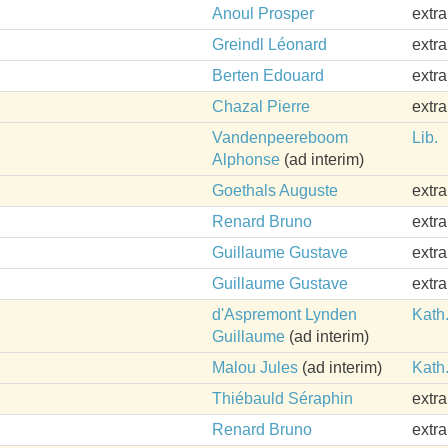
Anoul Prosper
extr
Greindl Léonard
extr
Berten Edouard
extr
Chazal Pierre
extr
Vandenpeereboom
Lib.
Alphonse
(ad interim)
Goethals Auguste
extr
Renard Bruno
extr
Guillaume Gustave
extr
Guillaume Gustave
extr
d'Aspremont Lynden
Kath
Guillaume
(ad interim)
Malou Jules
(ad interim)
Kath
Thiébauld Séraphin
extr
Renard Bruno
extr