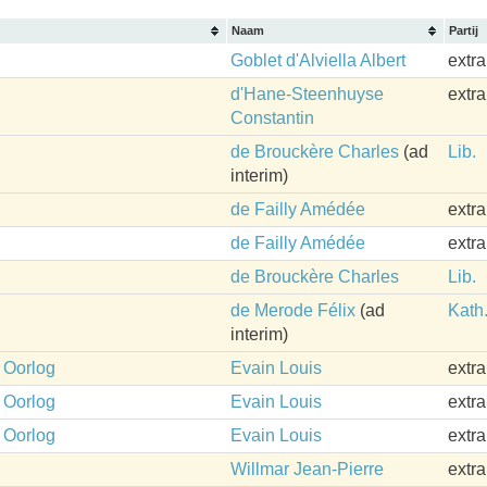
Naam
Partij
Goblet d'Alviella Albert
extr
d'Hane-Steenhuyse
extr
Constantin
de Brouckère Charles
(ad
Lib.
interim)
de Failly Amédée
extr
de Failly Amédée
extr
de Brouckère Charles
Lib.
de Merode Félix
(ad
Kath
interim)
n Oorlog
Evain Louis
extr
n Oorlog
Evain Louis
extr
n Oorlog
Evain Louis
extr
Willmar Jean-Pierre
extr