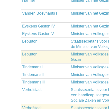
Harmel
Minister van het Gezi
Vanden Boeynants I
Minister van het Gezi
Eyskens Gaston IV
Minister van het Gezi
Eyskens Gaston V
Minister van Volksge
Leburton
Staatssecretaris voor
de Minister van Volk
Leburton
Minister van Volksgez
Gezin
Tindemans I
Minister van Volksge
Tindemans II
Minister van Volksge
Tindemans III
Minister van Volksge
Verhofstadt II
Staatssecretaris voor
een handicap, toegev
Sociale Zaken en Vo
Verhofstadt II
Staatssecretaris voor