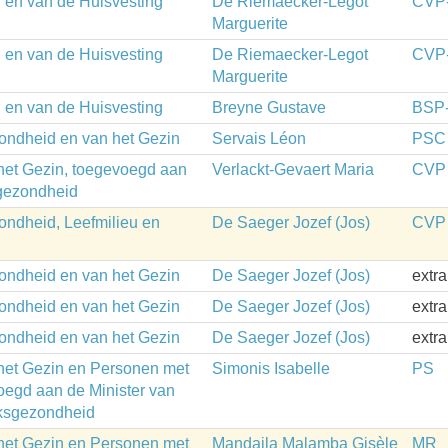
n en van de Huisvesting
De Riemaecker-Legot
CVP
Marguerite
n en van de Huisvesting
De Riemaecker-Legot
CVP
Marguerite
n en van de Huisvesting
Breyne Gustave
BSP
zondheid en van het Gezin
Servais Léon
PSC
 het Gezin, toegevoegd aan
Verlackt-Gevaert Maria
CVP
sgezondheid
ondheid, Leefmilieu en
De Saeger Jozef (Jos)
CVP
zondheid en van het Gezin
De Saeger Jozef (Jos)
extr
zondheid en van het Gezin
De Saeger Jozef (Jos)
extr
zondheid en van het Gezin
De Saeger Jozef (Jos)
extr
 het Gezin en Personen met
Simonis Isabelle
PS
oegd aan de Minister van
lksgezondheid
 het Gezin en Personen met
Mandaila Malamba Gisèle
MR