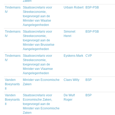
Zaken
Tindemans
Staatssecretaris voor
Urbain Robert
BSP-PSB
IV
Streekeconomie,
toegevoegd aan de
Minister van Waalse
Aangelegenheden
Tindemans
Staatssecretaris voor
Simonet
BSP-PSB
IV
Streekeconomie,
Henri
toegevoegd aan de
Minister van Brusselse
Aangelegenheden
Tindemans
Staatssecretaris voor
Eyskens Mark
CVP
IV
Streekeconomie,
toegevoegd aan de
Minister van Vlaamse
Aangelegenheden
Vanden
Minister van Economische
Claes Willy
BSP
Boeynants
Zaken
II
Vanden
Staatssecretaris voor
De Wulf
BSP
Boeynants
Economische Zaken,
Roger
II
toegevoegd aan de
Minister van Economische
Zaken