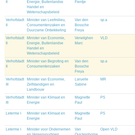
II
Energie, Buitenlandse
Fientje
Handel en
Wetenschapsbeleid
Verhofstadt
Minister van Leefmilieu,
Van den
sp.a
II
Consumentenzaken en
Bossche
Duurzame Ontwikkeling
Freya
Verhofstadt
Minister van Economie,
Verwilghen
VLD
II
Energie, Buitenlandse
Marc
Handel en
Wetenschapsbeleid
Verhofstadt
Minister van Begroting en
Van den
sp.a
II
Consumentenzaken
Bossche
Freya
Verhofstadt
Minister van Economie,
Laruelle
MR
III
Zelfstandigen en
Sabine
Landbouw
Verhofstadt
Minister van Klimaat en
Magnette
PS
III
Energie
Paul
Leterme I
Minister van Klimaat en
Magnette
PS
Energie
Paul
Leterme I
Minister voor Ondernemen
Van
Open VLD
en Vereenvoudigen
Quickenborne