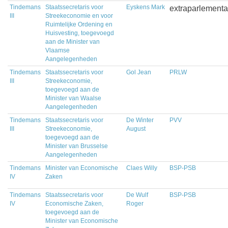
Tindemans
Staatssecretaris voor
Eyskens Mark
extraparlementa
III
Streekeconomie en voor
Ruimtelijke Ordening en
Huisvesting, toegevoegd
aan de Minister van
Vlaamse
Aangelegenheden
Tindemans
Staatssecretaris voor
Gol Jean
PRLW
III
Streekeconomie,
toegevoegd aan de
Minister van Waalse
Aangelegenheden
Tindemans
Staatssecretaris voor
De Winter
PVV
III
Streekeconomie,
August
toegevoegd aan de
Minister van Brusselse
Aangelegenheden
Tindemans
Minister van Economische
Claes Willy
BSP-PSB
IV
Zaken
Tindemans
Staatssecretaris voor
De Wulf
BSP-PSB
IV
Economische Zaken,
Roger
toegevoegd aan de
Minister van Economische