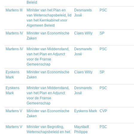
Beleid
Martens III
Minister van het Plan en
Desmarets
PSC
van Wetenschapsbeleid, lid
José
van het Kernkabinet voor
Algemeen Beleid
Martens IV
Minister van Economische
Claes Willy
SP
Zaken
Martens IV
Minister van Middenstand,
Desmarets
PSC
van het Plan en Adjunct
José
voor de Franse
Gemeenschap
Eyskens
Minister van Economische
Claes Willy
SP
Mark
Zaken
Eyskens
Minister van Middenstand,
Desmarets
PSC
Mark
van het Plan en Adjunct
José
voor de Franse
Gemeenschap
Martens V
Minister van Economische
Eyskens Mark
CVP
Zaken
Martens V
Minister van Begroting,
Maystadt
PSC
Wetenschapsbeleid en het
Philippe