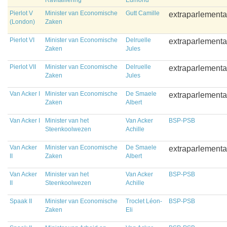
Ravitaillering
Edmond
Pierlot V
Minister van Economische
Gutt Camille
extraparlementa
(London)
Zaken
Pierlot VI
Minister van Economische
Delruelle
extraparlementa
Zaken
Jules
Pierlot VII
Minister van Economische
Delruelle
extraparlementa
Zaken
Jules
Van Acker I
Minister van Economische
De Smaele
extraparlementa
Zaken
Albert
Van Acker I
Minister van het
Van Acker
BSP-PSB
Steenkoolwezen
Achille
Van Acker
Minister van Economische
De Smaele
extraparlementa
II
Zaken
Albert
Van Acker
Minister van het
Van Acker
BSP-PSB
II
Steenkoolwezen
Achille
Spaak II
Minister van Economische
Troclet Léon-
BSP-PSB
Zaken
Eli