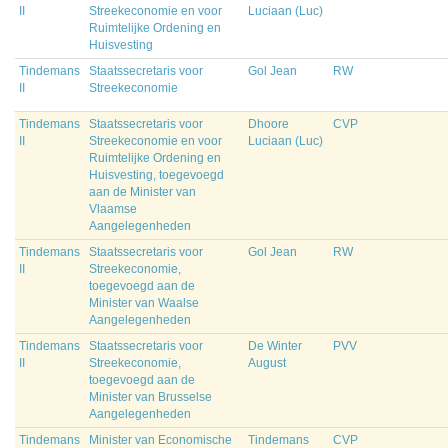
II
Streekeconomie en voor
Luciaan (Luc)
Ruimtelijke Ordening en
Huisvesting
Tindemans
Staatssecretaris voor
Gol Jean
RW
II
Streekeconomie
Tindemans
Staatssecretaris voor
Dhoore
CVP
II
Streekeconomie en voor
Luciaan (Luc)
Ruimtelijke Ordening en
Huisvesting, toegevoegd
aan de Minister van
Vlaamse
Aangelegenheden
Tindemans
Staatssecretaris voor
Gol Jean
RW
II
Streekeconomie,
toegevoegd aan de
Minister van Waalse
Aangelegenheden
Tindemans
Staatssecretaris voor
De Winter
PVV
II
Streekeconomie,
August
toegevoegd aan de
Minister van Brusselse
Aangelegenheden
Tindemans
Minister van Economische
Tindemans
CVP