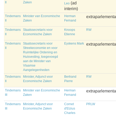
II
Zaken
(ad
Leo
interim)
Tindemans
Minister van Economische
Herman
extraparlementa
II
Zaken
Fernand
Tindemans
Staatssecretaris voor
Knoops
RW
II
Economische Zaken
Etienne
Tindemans
Staatssecretaris voor
Eyskens Mark
extraparlementa
II
Streekeconomie en voor
Ruimtelijke Ordening en
Huisvesting, toegevoegd
aan de Minister van
Vlaamse
Aangelegenheden
Tindemans
Minister, Adjunct voor
Bertrand
RW
II
Economische Zaken
Pierre
Tindemans
Minister van Economische
Herman
extraparlementa
III
Zaken
Fernand
Tindemans
Minister, Adjunct voor
Cornet
PRLW
III
Economische Zaken
d'Elzius
Charles