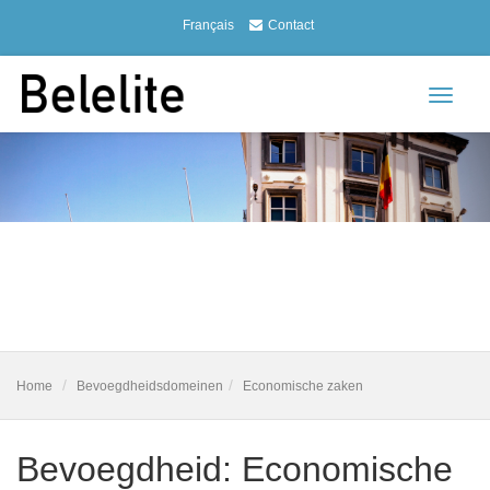
Français
Contact
Toggle
navigat
Home
Bevoegdheidsdomeinen
Economische zaken
Bevoegdheid: Economische