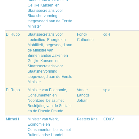
Binnenlandse Zaken en
Gelijke Kansen, en
Staatssecretaris voor
Staatshervorming,
toegevoegd aan de Eerste
Minister
Di Rupo
Staatssecretaris voor
Fonck
cdH
Leefmilieu, Energie en
Catherine
Mobiliteit, toegevoegd aan
de Minister van
Binnenlandse Zaken en
Gelijke Kansen, en
Staatssecretaris voor
Staatshervorming,
toegevoegd aan de Eerste
Minister
Di Rupo
Minister van Economie,
Vande
sp.a
Consumenten en
Lanotte
Noordzee, belast met
Johan
Bestrijding van de Sociale
en de Fiscale Fraude
Michel I
Minister van Werk,
Peeters Kris
CD&V
Economie en
Consumenten, belast met
Buitenlandse Handel