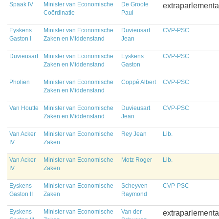
Spaak IV
Minister van Economische
De Groote
extraparlementa
Coördinatie
Paul
Eyskens
Minister van Economische
Duvieusart
CVP-PSC
Gaston I
Zaken en Middenstand
Jean
Duvieusart
Minister van Economische
Eyskens
CVP-PSC
Zaken en Middenstand
Gaston
Pholien
Minister van Economische
Coppé Albert
CVP-PSC
Zaken en Middenstand
Van Houtte
Minister van Economische
Duvieusart
CVP-PSC
Zaken en Middenstand
Jean
Van Acker
Minister van Economische
Rey Jean
Lib.
IV
Zaken
Van Acker
Minister van Economische
Motz Roger
Lib.
IV
Zaken
Eyskens
Minister van Economische
Scheyven
CVP-PSC
Gaston II
Zaken
Raymond
Eyskens
Minister van Economische
Van der
extraparlementa