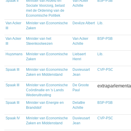
Spaak II
Minister van Arbeid en
Van Acker
BSP-PSB
Sociale Voorzorg, belast
Achille
met de Ordening van de
Economische Politiek
Van Acker
Minister van Economische
Devèze Albert
Lib.
III
Zaken
Van Acker
Minister van het
Van Acker
BSP-PSB
III
Steenkoolwezen
Achille
Huysmans
Minister van Economische
Liebaert
Lib.
Zaken
Henri
Spaak III
Minister van Economische
Duvieusart
CVP-PSC
Zaken en Middenstand
Jean
Spaak III
Minister van Economische
De Groote
extraparlementa
Coördinatie en 's Lands
Paul
Wederuitrusting
Spaak III
Minister van Energie en
Delattre
BSP-PSB
Brandstof
Achille
Spaak IV
Minister van Economische
Duvieusart
CVP-PSC
Zaken en Middenstand
Jean