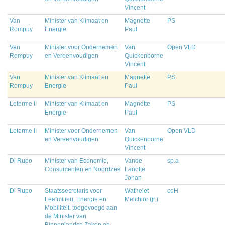
Vincent
Van
Minister van Klimaat en
Magnette
PS
Rompuy
Energie
Paul
Van
Minister voor Ondernemen
Van
Open VLD
Rompuy
en Vereenvoudigen
Quickenborne
Vincent
Van
Minister van Klimaat en
Magnette
PS
Rompuy
Energie
Paul
Leterme II
Minister van Klimaat en
Magnette
PS
Energie
Paul
Leterme II
Minister voor Ondernemen
Van
Open VLD
en Vereenvoudigen
Quickenborne
Vincent
Di Rupo
Minister van Economie,
Vande
sp.a
Consumenten en Noordzee
Lanotte
Johan
Di Rupo
Staatssecretaris voor
Wathelet
cdH
Leefmilieu, Energie en
Melchior (jr.)
Mobiliteit, toegevoegd aan
de Minister van