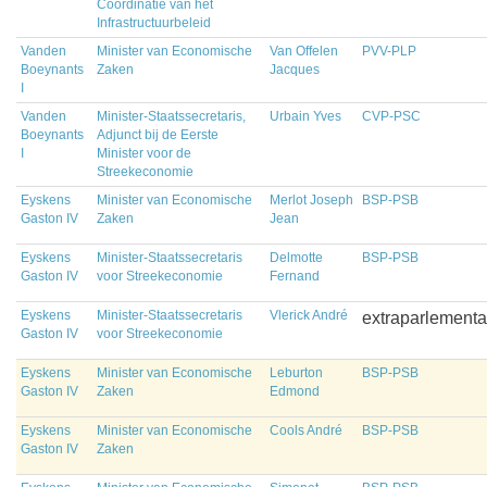
Coördinatie van het
Infrastructuurbeleid
Vanden
Minister van Economische
Van Offelen
PVV-PLP
Boeynants
Zaken
Jacques
I
Vanden
Minister-Staatssecretaris,
Urbain Yves
CVP-PSC
Boeynants
Adjunct bij de Eerste
I
Minister voor de
Streekeconomie
Eyskens
Minister van Economische
Merlot Joseph
BSP-PSB
Gaston IV
Zaken
Jean
Eyskens
Minister-Staatssecretaris
Delmotte
BSP-PSB
Gaston IV
voor Streekeconomie
Fernand
Eyskens
Minister-Staatssecretaris
Vlerick André
extraparlementa
Gaston IV
voor Streekeconomie
Eyskens
Minister van Economische
Leburton
BSP-PSB
Gaston IV
Zaken
Edmond
Eyskens
Minister van Economische
Cools André
BSP-PSB
Gaston IV
Zaken