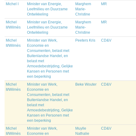
Michel I
Minister van Energie,
Marghem
MR
Leefmilieu en Duurzame
Marie-
Ontwikkeling
Christine
Michel
Minister van Energie,
Marghem
MR
II/Wilmès
Leefmilieu en Duurzame
Marie-
Ontwikkeling
Christine
Michel
Minister van Werk,
Peeters Kris
CD&V
II/Wilmès
Economie en
Consumenten, belast met
Buitenlandse Handel, en
belast met
Armoedebestrijding, Gelijke
Kansen en Personen met
een beperking
Michel
Minister van Werk,
Beke Wouter
CD&V
II/Wilmès
Economie en
Consumenten, belast met
Buitenlandse Handel, en
belast met
Armoedebestrijding, Gelijke
Kansen en Personen met
een beperking
Michel
Minister van Werk,
Muylle
CD&V
II/Wilmès
Economie en
Nathalie