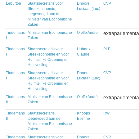
Leburton
Staatssecretaris voor
Dhoore
CVP
Streekeconomie,
Luciaan (Luc)
toegevoegd aan de
Minister van Economische
Zaken
Tindemans
Minister van Economische
Oleffe André
extraparlementa
I
Zaken
Tindemans
Staatssecretaris voor
Hubaux
PLP
I
Streekeconomie en voor
Claude
Ruimtelijke Ordening en
Huisvesting
Tindemans
Staatssecretaris voor
Dhoore
CVP
I
Streekeconomie en voor
Luciaan (Luc)
Ruimtelijke Ordening en
Huisvesting
Tindemans
Minister van Economische
Oleffe André
extraparlementa
II
Zaken
Tindemans
Staatssecretaris,
Knoops
RW
II
toegevoegd aan de
Etienne
Minister van Economische
Zaken
Tindemans
Staatssecretaris voor
Dhoore
CVP