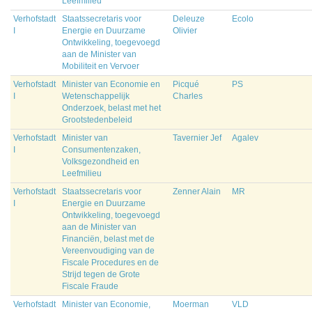
Leefmilieu
Verhofstadt
Staatssecretaris voor
Deleuze
Ecolo
I
Energie en Duurzame
Olivier
Ontwikkeling, toegevoegd
aan de Minister van
Mobiliteit en Vervoer
Verhofstadt
Minister van Economie en
Picqué
PS
I
Wetenschappelijk
Charles
Onderzoek, belast met het
Grootstedenbeleid
Verhofstadt
Minister van
Tavernier Jef
Agalev
I
Consumentenzaken,
Volksgezondheid en
Leefmilieu
Verhofstadt
Staatssecretaris voor
Zenner Alain
MR
I
Energie en Duurzame
Ontwikkeling, toegevoegd
aan de Minister van
Financiën, belast met de
Vereenvoudiging van de
Fiscale Procedures en de
Strijd tegen de Grote
Fiscale Fraude
Verhofstadt
Minister van Economie,
Moerman
VLD