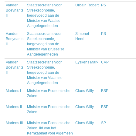
Vanden
Staatssecretaris voor
Urbain Robert
PS
Boeynants
Streekeconomie,
II
toegevoegd aan de
Minister van Waalse
Aangelegenheden
Vanden
Staatssecretaris voor
Simonet
PS
Boeynants
Streekeconomie,
Henri
II
toegevoegd aan de
Minister van Brusselse
Aangelegenheden
Vanden
Staatssecretaris voor
Eyskens Mark
CVP
Boeynants
Streekeconomie,
II
toegevoegd aan de
Minister van Vlaamse
Aangelegenheden
Martens I
Minister van Economische
Claes Willy
BSP
Zaken
Martens II
Minister van Economische
Claes Willy
BSP
Zaken
Martens III
Minister van Economische
Claes Willy
SP
Zaken, lid van het
Kernkabinet voor Algemeen