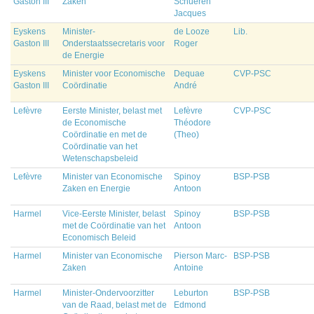
Gaston III
Zaken
Schueren
Jacques
Eyskens
Minister-
de Looze
Lib.
Gaston III
Onderstaatssecretaris voor
Roger
de Energie
Eyskens
Minister voor Economische
Dequae
CVP-PSC
Gaston III
Coördinatie
André
Lefèvre
Eerste Minister, belast met
Lefèvre
CVP-PSC
de Economische
Théodore
Coördinatie en met de
(Theo)
Coördinatie van het
Wetenschapsbeleid
Lefèvre
Minister van Economische
Spinoy
BSP-PSB
Zaken en Energie
Antoon
Harmel
Vice-Eerste Minister, belast
Spinoy
BSP-PSB
met de Coördinatie van het
Antoon
Economisch Beleid
Harmel
Minister van Economische
Pierson Marc-
BSP-PSB
Zaken
Antoine
Harmel
Minister-Ondervoorzitter
Leburton
BSP-PSB
van de Raad, belast met de
Edmond