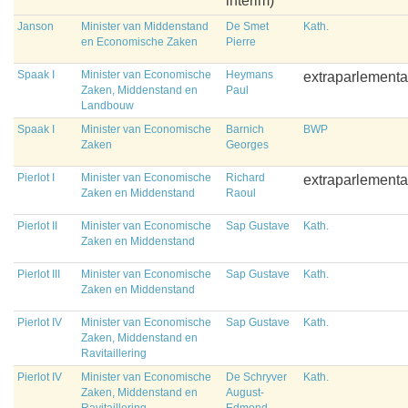
interim)
Janson
Minister van Middenstand
De Smet
Kath.
en Economische Zaken
Pierre
Spaak I
Minister van Economische
Heymans
extraparlementa
Zaken, Middenstand en
Paul
Landbouw
Spaak I
Minister van Economische
Barnich
BWP
Zaken
Georges
Pierlot I
Minister van Economische
Richard
extraparlementa
Zaken en Middenstand
Raoul
Pierlot II
Minister van Economische
Sap Gustave
Kath.
Zaken en Middenstand
Pierlot III
Minister van Economische
Sap Gustave
Kath.
Zaken en Middenstand
Pierlot IV
Minister van Economische
Sap Gustave
Kath.
Zaken, Middenstand en
Ravitaillering
Pierlot IV
Minister van Economische
De Schryver
Kath.
Zaken, Middenstand en
August-