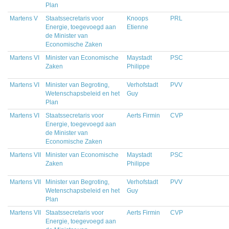
Plan
Martens V
Staatssecretaris voor
Knoops
PRL
Energie, toegevoegd aan
Etienne
de Minister van
Economische Zaken
Martens VI
Minister van Economische
Maystadt
PSC
Zaken
Philippe
Martens VI
Minister van Begroting,
Verhofstadt
PVV
Wetenschapsbeleid en het
Guy
Plan
Martens VI
Staatssecretaris voor
Aerts Firmin
CVP
Energie, toegevoegd aan
de Minister van
Economische Zaken
Martens VII
Minister van Economische
Maystadt
PSC
Zaken
Philippe
Martens VII
Minister van Begroting,
Verhofstadt
PVV
Wetenschapsbeleid en het
Guy
Plan
Martens VII
Staatssecretaris voor
Aerts Firmin
CVP
Energie, toegevoegd aan