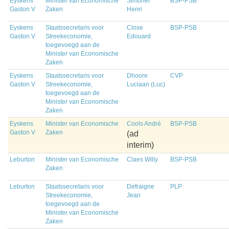
Eyskens
Minister van Economische
Simonet
BSP-PSB
Gaston V
Zaken
Henri
Eyskens
Staatssecretaris voor
Close
BSP-PSB
Gaston V
Streekeconomie,
Edouard
toegevoegd aan de
Minister van Economische
Zaken
Eyskens
Staatssecretaris voor
Dhoore
CVP
Gaston V
Streekeconomie,
Luciaan (Luc)
toegevoegd aan de
Minister van Economische
Zaken
Eyskens
Minister van Economische
Cools André
BSP-PSB
Gaston V
Zaken
(ad
interim)
Leburton
Minister van Economische
Claes Willy
BSP-PSB
Zaken
Leburton
Staatssecretaris voor
Defraigne
PLP
Streekeconomie,
Jean
toegevoegd aan de
Minister van Economische
Zaken