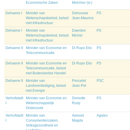
Economische Zaken
Melchior (sr.)
Dehaene I
Minister van
Dehousse
PS
Wetenschapsbeleid, belast
Jean-Maurice
met Infrastructuur
Dehaene I
Minister van
Daerden
PS
Wetenschapsbeleid, belast
Michel
met Infrastructuur
Dehaene II
Minister van Economie en
Di Rupo Elio
PS
Telecommunicatie
Dehaene II
Minister van Economie en
Di Rupo Elio
PS
Telecommunicatie, belast
met Buitenlandse Handel
Dehaene II
Minister van
Poncelet
PSC
Landsverdediging, belast
Jean-Pol
met Energie
Verhofstadt
Minister van Economie en
Demotte
PS
I
Wetenschappelijk
Rudy
Onderzoek
Verhofstadt
Minister van
Aelvoet
Agalev
I
Consumentenzaken,
Magda
Volksgezondheid en