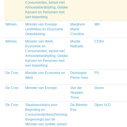
Consumenten, belast met
Armoedebestrijding, Gelijke
Kansen en Personen met
een beperking
Wilmès
Minister van Energie,
Marghem
MR
Leefmilieu en Duurzame
Marie-
Ontwikkeling
Christine
Wilmès
Minister van Werk,
Muylle
CD&V
Economie en
Nathalie
Consumenten, belast met
Armoedebestrijding, Gelijke
Kansen en Personen met
een beperking
De Croo
Minister van Economie en
Dermagne
PS
Werk
Pierre-Yves
De Croo
Minister van Energie
Van der
Groen
Straeten
Tinne
De Croo
Staatssecretaris voor
De Bleeker
Open VLD
Begroting en
Eva
Consumentenbescherming,
toegevoegd aan de
Minister van Justitie, belast