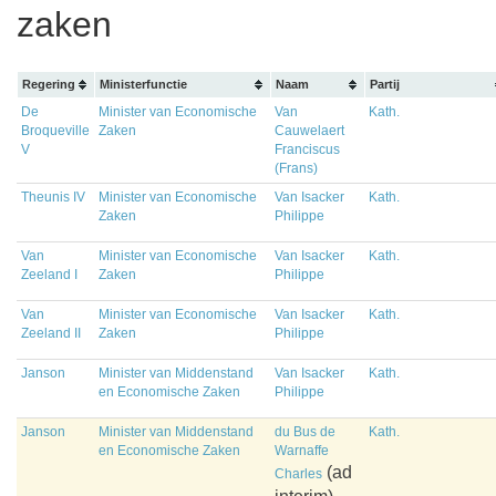
zaken
Regering
Ministerfunctie
Naam
Partij
De
Minister van Economische
Van
Kath.
Broqueville
Zaken
Cauwelaert
V
Franciscus
(Frans)
Theunis IV
Minister van Economische
Van Isacker
Kath.
Zaken
Philippe
Van
Minister van Economische
Van Isacker
Kath.
Zeeland I
Zaken
Philippe
Van
Minister van Economische
Van Isacker
Kath.
Zeeland II
Zaken
Philippe
Janson
Minister van Middenstand
Van Isacker
Kath.
en Economische Zaken
Philippe
Janson
Minister van Middenstand
du Bus de
Kath.
en Economische Zaken
Warnaffe
(ad
Charles