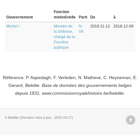
Fonction
Gouvernement
ministérielle
Parti
De
à
Michel I
Ministre de
N-
2018-11-12
2018-12-09
la Défense,
VA
chargé de la
Fonction
publique
Référence: P. Aspeslagh, F. Verleden, N. Matheve, C. Heyneman, E.
Gerard,
Belelite. B
ase de données des gouvernements belges
depuis
1831, www.commissionroyalehistoire.be/belelite
.
© Belelite (Dernière mise à jour : 2025-03-27)