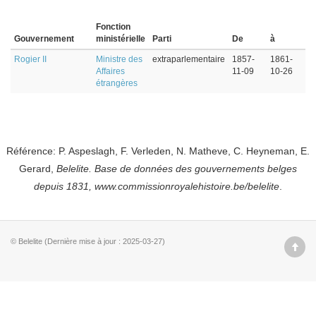
Fonction
Gouvernement
ministérielle
Parti
De
à
Rogier II
Ministre des
extraparlementaire
1857-
1861-
Affaires
11-09
10-26
étrangères
Référence: P. Aspeslagh, F. Verleden, N. Matheve, C. Heyneman, E.
Gerard,
Belelite. B
ase de données des gouvernements belges
depuis
1831, www.commissionroyalehistoire.be/belelite
.
© Belelite (Dernière mise à jour : 2025-03-27)