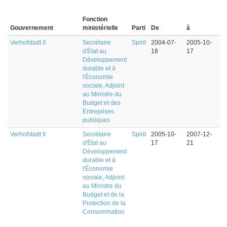
Fonction
Gouvernement
ministérielle
Parti
De
à
Verhofstadt II
Secrétaire
Spirit
2004-07-
2005-10-
d'État au
18
17
Développement
durable et à
l'Économie
sociale, Adjoint
au Ministre du
Budget et des
Entreprises
publiques
Verhofstadt II
Secrétaire
Spirit
2005-10-
2007-12-
d'État au
17
21
Développement
durable et à
l'Économie
sociale, Adjoint
au Ministre du
Budget et de la
Protection de la
Consommation