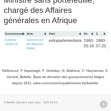
Ministre sans portefeuille,
chargé des Affaires
générales en Afrique
Gouvernement
Nom
Parti
De
à
Eyskens
Ganshof van
extraparlementaire
1960-
1960-
Gaston III
der Meersch
05-16
07-20
Walter
Référence: P. Aspeslagh, F. Verleden, N. Matheve, C. Heyneman, E.
Gerard,
Belelite. B
ase de données des gouvernements belges
depuis
1831, www.commissionroyalehistoire.be/belelite
.
© Belelite (Dernière mise à jour : 2025-03-27)