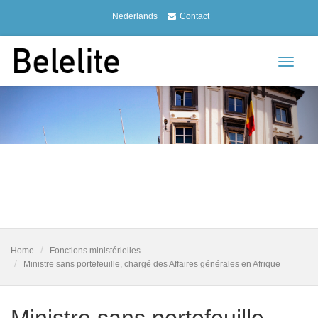
Nederlands
Contact
Toggle
navigat
Home
Fonctions ministérielles
Ministre sans portefeuille, chargé des Affaires générales en Afrique