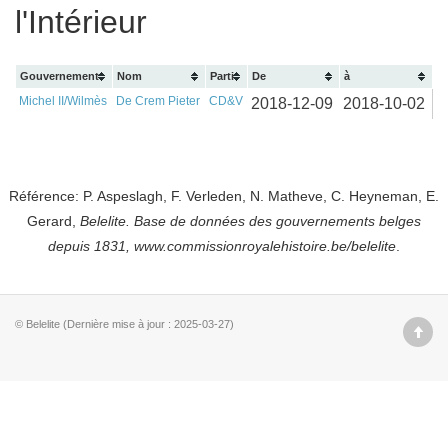
l'Intérieur
Gouvernement
Nom
Parti
De
à
Michel II/Wilmès
De Crem Pieter
CD&V
2018-12-09
2018-10-02
Référence: P. Aspeslagh, F. Verleden, N. Matheve, C. Heyneman, E.
Gerard,
Belelite. B
ase de données des gouvernements belges
depuis
1831, www.commissionroyalehistoire.be/belelite
.
© Belelite (Dernière mise à jour : 2025-03-27)