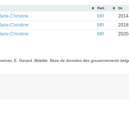
Parti
De
rie-Christine
MR
2014
rie-Christine
MR
2018
rie-Christine
MR
2020
yneman, E. Gerard,
Belelite. B
ase de données des gouvernements belg