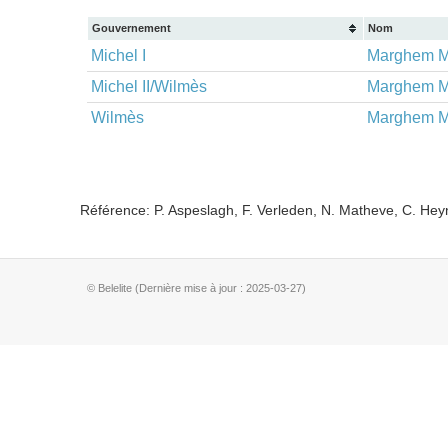
Gouvernement
Nom
Michel I
Marghem Ma
Michel II/Wilmès
Marghem Ma
Wilmès
Marghem Ma
Référence: P. Aspeslagh, F. Verleden, N. Matheve, C. He
© Belelite (Dernière mise à jour : 2025-03-27)