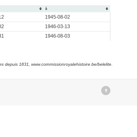
à
12
1945-08-02
02
1946-03-13
31
1946-08-03
es depuis
1831, www.commissionroyalehistoire.be/belelite
.