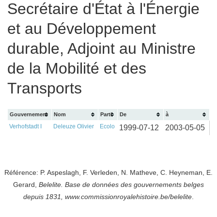
Secrétaire d'État à l'Énergie
et au Développement
durable, Adjoint au Ministre
de la Mobilité et des
Transports
Gouvernement
Nom
Parti
De
à
Verhofstadt I
Deleuze Olivier
Ecolo
1999-07-12
2003-05-05
Référence: P. Aspeslagh, F. Verleden, N. Matheve, C. Heyneman, E.
Gerard,
Belelite. B
ase de données des gouvernements belges
depuis
1831, www.commissionroyalehistoire.be/belelite
.