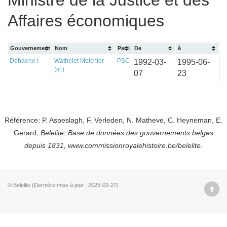
Ministre de la Justice et des
Affaires économiques
Gouvernement
Nom
Parti
De
à
Dehaene I
Wathelet Melchior
PSC
1992-03-
1995-06-
(sr.)
07
23
Référence: P. Aspeslagh, F. Verleden, N. Matheve, C. Heyneman, E.
Gerard,
Belelite. B
ase de données des gouvernements belges
depuis
1831, www.commissionroyalehistoire.be/belelite
.
© Belelite (Dernière mise à jour : 2025-03-27)