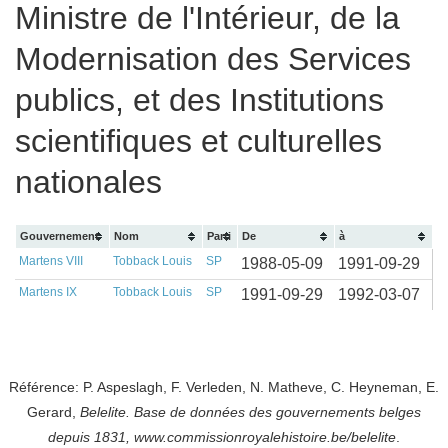
Ministre de l'Intérieur, de la
Modernisation des Services
publics, et des Institutions
scientifiques et culturelles
nationales
Gouvernement
Nom
Parti
De
à
Martens VIII
Tobback Louis
SP
1988-05-09
1991-09-29
Martens IX
Tobback Louis
SP
1991-09-29
1992-03-07
Référence: P. Aspeslagh, F. Verleden, N. Matheve, C. Heyneman, E.
Gerard,
Belelite. B
ase de données des gouvernements belges
depuis
1831, www.commissionroyalehistoire.be/belelite
.