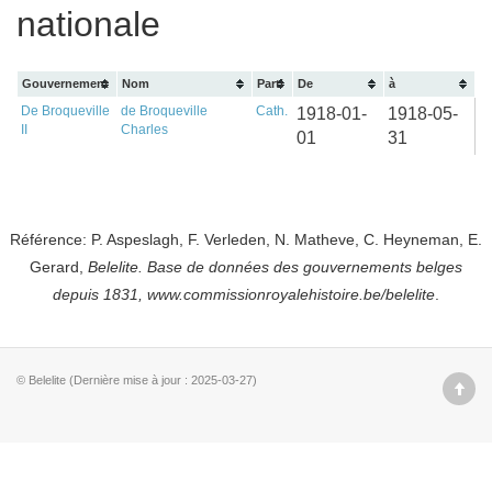
nationale
Gouvernement
Nom
Parti
De
à
De Broqueville
de Broqueville
Cath.
1918-01-
1918-05-
II
Charles
01
31
Référence: P. Aspeslagh, F. Verleden, N. Matheve, C. Heyneman, E.
Gerard,
Belelite. B
ase de données des gouvernements belges
depuis
1831, www.commissionroyalehistoire.be/belelite
.
© Belelite (Dernière mise à jour : 2025-03-27)