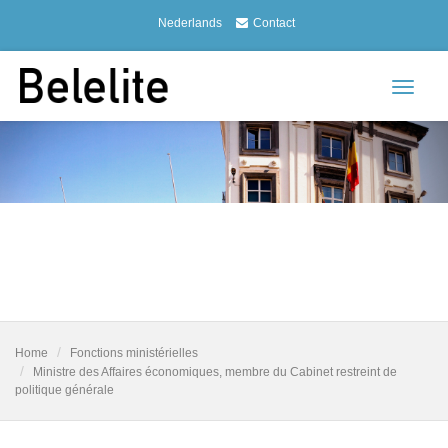
Nederlands
Contact
Toggle
navigat
Home
Fonctions ministérielles
Ministre des Affaires économiques, membre du Cabinet restreint de
politique générale