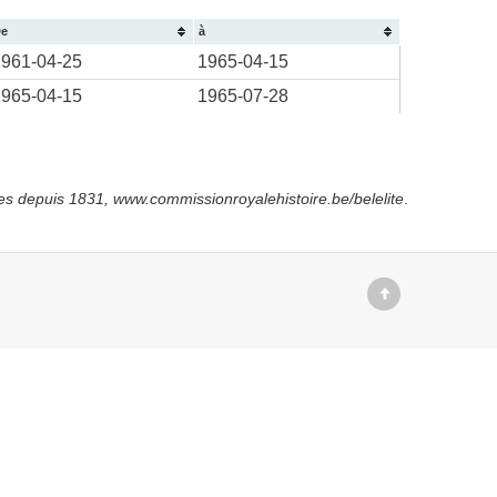
e
à
1961-04-25
1965-04-15
1965-04-15
1965-07-28
es depuis
1831, www.commissionroyalehistoire.be/belelite
.