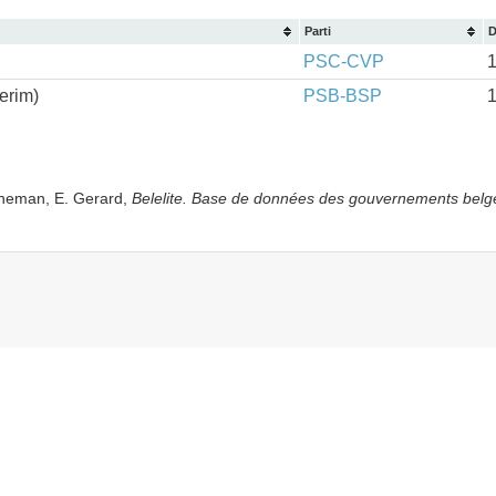
Parti
D
PSC-CVP
erim)
PSB-BSP
yneman, E. Gerard,
Belelite. B
ase de données des gouvernements belg