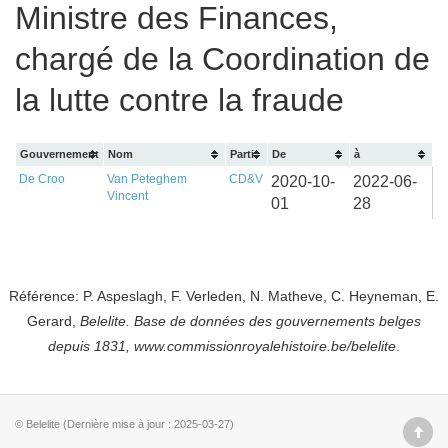
Ministre des Finances,
chargé de la Coordination de
la lutte contre la fraude
Gouvernement
Nom
Parti
De
à
De Croo
Van Peteghem
CD&V
2020-10-
2022-06-
Vincent
01
28
Référence: P. Aspeslagh, F. Verleden, N. Matheve, C. Heyneman, E.
Gerard,
Belelite. B
ase de données des gouvernements belges
depuis
1831, www.commissionroyalehistoire.be/belelite
.
© Belelite (Dernière mise à jour : 2025-03-27)