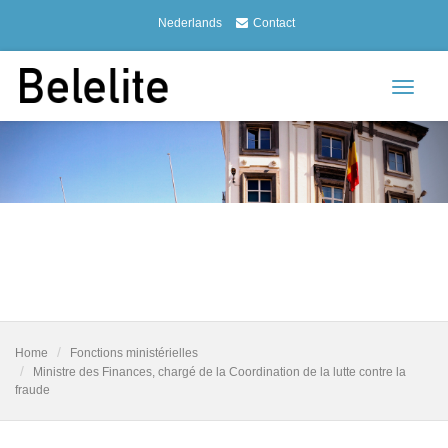
Nederlands
Contact
Toggle
navigat
Home
Fonctions ministérielles
Ministre des Finances, chargé de la Coordination de la lutte contre la
fraude