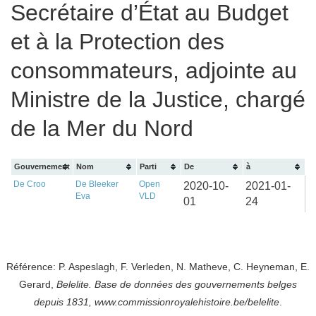
Secrétaire d’État au Budget
et à la Protection des
consommateurs, adjointe au
Ministre de la Justice, chargé
de la Mer du Nord
Gouvernement
Nom
Parti
De
à
De Croo
De Bleeker
Open
2020-10-
2021-01-
Eva
VLD
01
24
Référence: P. Aspeslagh, F. Verleden, N. Matheve, C. Heyneman, E.
Gerard,
Belelite. B
ase de données des gouvernements belges
depuis
1831, www.commissionroyalehistoire.be/belelite
.