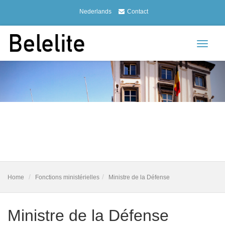
Nederlands
Contact
Toggle
navigat
Home
Fonctions ministérielles
Ministre de la Défense
Ministre de la Défense