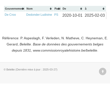
Gouvernement
Nom
Parti
De
à
De Croo
Dedonder Ludivine
PS
2020-10-01
2025-02-03
Référence: P. Aspeslagh, F. Verleden, N. Matheve, C. Heyneman, E.
Gerard,
Belelite. B
ase de données des gouvernements belges
depuis
1831, www.commissionroyalehistoire.be/belelite
.
© Belelite (Dernière mise à jour : 2025-03-27)