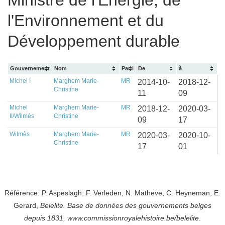
Ministre de l'Energie, de
l'Environnement et du
Développement durable
Gouvernement
Nom
Parti
De
à
Michel I
Marghem Marie-
MR
2014-10-
2018-12-
Christine
11
09
Michel
Marghem Marie-
MR
2018-12-
2020-03-
II/Wilmès
Christine
09
17
Wilmès
Marghem Marie-
MR
2020-03-
2020-10-
Christine
17
01
Référence: P. Aspeslagh, F. Verleden, N. Matheve, C. Heyneman, E.
Gerard,
Belelite. B
ase de données des gouvernements belges
depuis
1831, www.commissionroyalehistoire.be/belelite
.